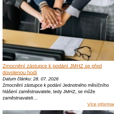
Zmocnění zástupce k podání JMHZ se před
dovolenou hodí
Datum článku: 28. 07. 2026
Zmocnění zástupce k podání Jednotného měsíčního
hlášení zaměstnavatele, tedy JMHZ, se může
zaměstnavateli…
Více informa