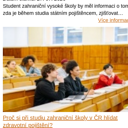
Student zahraniční vysoké školy by měl informaci o to
zda je během studia státním pojištěncem, zjišťovat…
Více informa
Proč si při studiu zahraniční školy v ČR hlídat
zdravotní pojištění?