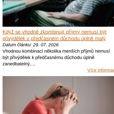
Když se vhodně zkombinují příjmy nemusí být
přivýdělek v předčasném důchodu úplně malý
Datum článku: 29. 07. 2026
Vhodnou kombinací několika menších příjmů nemusí
být přivýdělek k předčasnému důchodu úplně
zanedbatelný,…
Více informa