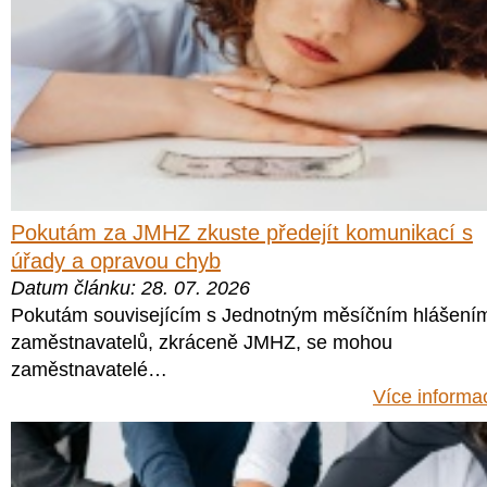
Pokutám za JMHZ zkuste předejít komunikací s
úřady a opravou chyb
Datum článku: 28. 07. 2026
Pokutám souvisejícím s Jednotným měsíčním hlášení
zaměstnavatelů, zkráceně JMHZ, se mohou
zaměstnavatelé…
Více informa