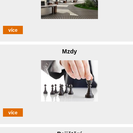
více
Mzdy
více