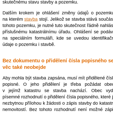
skutečnému stavu stavby a pozemku.
Dalším krokem je ohlášení změny údajů o pozemk
na kterém
stavba
stojí. Jelikož se stavba stává součás
tohoto pozemku, je nutné tuto skutečnost řádně nahlás
příslušnému katastrálnímu úřadu. Ohlášení se podá
na speciálním formuláři, kde se uvedou identifikač
údaje o pozemku i stavbě.
Bez dokumentu o přidělení čísla popisného s
věc také neobejde
Aby mohla být stavba zapsána, musí mít přidělené čís
popisné. O jeho přidělení je třeba požádat obe
v jejímž katastru se stavba nachází. Obec vy
písemné rozhodnutí o přidělení čísla popisného, které 
nezbytnou přílohou k žádosti o zápis stavby do katast
nemovitostí. Bez tohoto rozhodnutí není možné záp