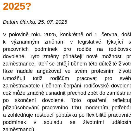
2025?
Datum článku: 25. 07. 2025
V polovině roku 2025, konkrétně od 1. června, doš
k významným změnám v legislativě týkající s
pracovních podmínek pro rodiče na rodičovsk
dovolené. Tyto změny přinášejí nové možnosti p
zaměstnance, kteří se chtějí během této důležité život
fáze nadále angažovat ve svém profesním život
Umožňují totiž rodičům pracovat pro svéh
zaměstnavatele i během čerpání rodičovské dovolen
což může značně usnadnit přechod zpět do zaměstná
po skončení dovolené. Toto opatření reflektu
přizpůsobování pracovního trhu moderním potřeb
a zohledňuje rostoucí poptávku po flexibilitě pracovní
podmínek v souladu se životními událostm
zaměstnanců.