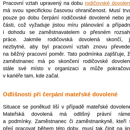
Pracovní vztah upravený na dobu
rodičovské dovole
má svou specifickou časovou ohraničenost. Musí trv
pouze po dobu čerpání rodičovské dovolené nebo je
části, což vyžaduje jistou míru plánování a případ
i dohodu se zaměstnavatelem o přesném rozsa
práce. Jakmile rodičovská dovolená skončí, 
nezbytné, aby byl pracovní vztah znovu převed
na běžný pracovní poměr. Tato podmínka zajišťuje, 
zaměstnanec má po skončení rodičovské dovole
stále své místo v organizaci a může pokračov
v kariéře tam, kde začal.
Odlišnosti při čerpání mateřské dovolené
Situace se poněkud liší v případě mateřské dovolen
Mateřská dovolená má odlišný právní ráme
a podmínky. Zaměstnanec či zaměstnankyně, kteří 
přejí pracovat během této doby, musí tak činit na ji