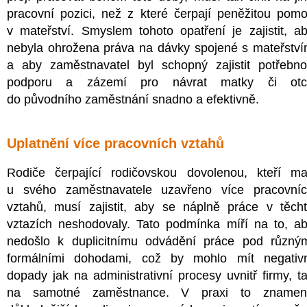
pracovní pozici, než z které čerpají peněžitou pom
v mateřství. Smyslem tohoto opatření je zajistit, a
nebyla ohrožena práva na dávky spojené s mateřstv
a aby zaměstnavatel byl schopný zajistit potřebn
podporu a zázemí pro návrat matky či otc
do původního zaměstnání snadno a efektivně.
Uplatnění více pracovních vztahů
Rodiče čerpající rodičovskou dovolenou, kteří ma
u svého zaměstnavatele uzavřeno více pracovní
vztahů, musí zajistit, aby se náplně práce v těch
vztazích neshodovaly. Tato podmínka míří na to, a
nedošlo k duplicitnímu odvádění práce pod různý
formálními dohodami, což by mohlo mít negativ
dopady jak na administrativní procesy uvnitř firmy, t
na samotné zaměstnance. V praxi to znamen