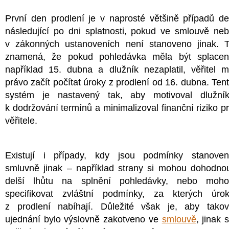
První den prodlení je v naprosté většině případů d
následující po dni splatnosti, pokud ve smlouvě ne
v zákonných ustanoveních není stanoveno jinak. 
znamená, že pokud pohledávka měla být splace
například 15. dubna a dlužník nezaplatil, věřitel 
právo začít počítat úroky z prodlení od 16. dubna. Ten
systém je nastavený tak, aby motivoval dlužní
k dodržování termínů a minimalizoval finanční riziko p
věřitele.
Existují i případy, kdy jsou podmínky stanove
smluvně jinak – například strany si mohou dohodno
delší lhůtu na splnění pohledávky, nebo moh
specifikovat zvláštní podmínky, za kterých úro
z prodlení nabíhají. Důležité však je, aby tako
ujednání bylo výslovně zakotveno ve
smlouvě
, jinak 