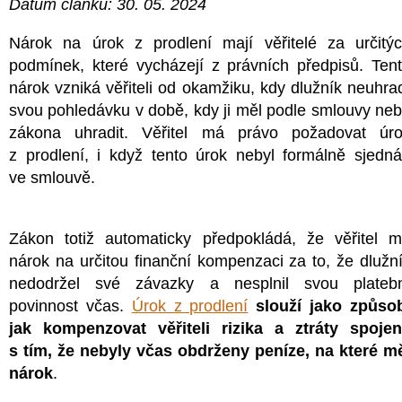
Datum článku: 30. 05. 2024
Nárok na úrok z prodlení mají věřitelé za určitý
podmínek, které vycházejí z právních předpisů. Ten
nárok vzniká věřiteli od okamžiku, kdy dlužník neuhra
svou pohledávku v době, kdy ji měl podle smlouvy ne
zákona uhradit. Věřitel má právo požadovat úr
z prodlení, i když tento úrok nebyl formálně sjedn
ve smlouvě.
Zákon totiž automaticky předpokládá, že věřitel 
nárok na určitou finanční kompenzaci za to, že dlužn
nedodržel své závazky a nesplnil svou plateb
povinnost včas.
Úrok z prodlení
slouží jako způso
jak kompenzovat věřiteli rizika a ztráty spoje
s tím, že nebyly včas obdrženy peníze, na které m
nárok
.