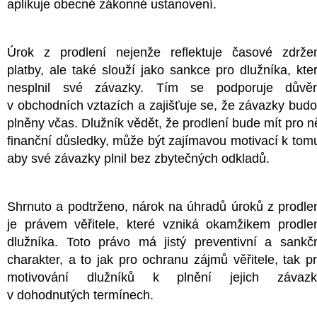
aplikuje obecné zákonné ustanovení.
Úrok z prodlení nejenže reflektuje časové zdrže
platby, ale také slouží jako sankce pro dlužníka, kte
nesplnil své závazky. Tím se podporuje důvě
v obchodních vztazích a zajišťuje se, že závazky bud
plněny včas. Dlužník vědět, že prodlení bude mít pro n
finanční důsledky, může být zajímavou motivací k tom
aby své závazky plnil bez zbytečných odkladů.
Shrnuto a podtrženo, nárok na úhradů úroků z prodle
je právem věřitele, které vzniká okamžikem prodle
dlužníka. Toto právo má jistý preventivní a sankč
charakter, a to jak pro ochranu zájmů věřitele, tak p
motivování dlužníků k plnění jejich závazk
v dohodnutých termínech.