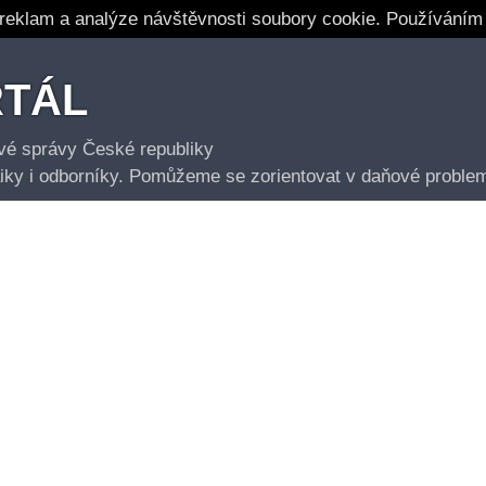
 reklam a analýze návštěvnosti soubory cookie. Používáním
RTÁL
ové správy České republiky
aiky i odborníky. Pomůžeme se zorientovat v daňové problem