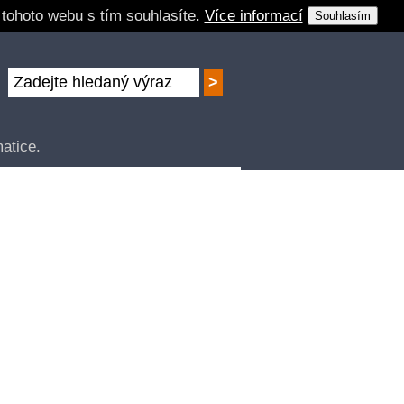
 tohoto webu s tím souhlasíte.
Více informací
Souhlasím
atice.