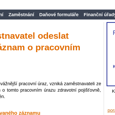
ní
Zaměstnání
Daňové formuláře
Finanční úřad
tnavatel odeslat
záznam o pracovním
vážnější pracovní úraz, vzniká zaměstnavateli ze
 o tomto pracovním úrazu zdravotní pojišťovně,
K
ěn.
por
zovaného záznamu