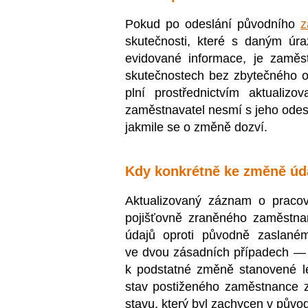
Pokud po odeslání původního
z
skutečnosti, které s daným úr
evidované informace, je zaměst
skutečnostech bez zbytečného od
plní prostřednictvím aktuali
zaměstnavatel nesmí s jeho odesl
jakmile se o změně dozví.
Kdy konkrétně ke změně úd
Aktualizovaný záznam o pracov
pojišťovně zraněného zaměstnan
údajů oproti původně zaslaném
ve dvou zásadních případech —
k podstatné změně stanovené lé
stav postiženého zaměstnance 
stavu, který byl zachycen v pův