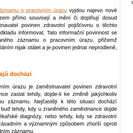
áznamu o pracovním úrazu
vyjdou najevo nové
azem přímo souvisejí a mění či doplňují dosud
navatel povinen zdravotní pojišťovnu o těchto
kladu informovat. Tato informační povinnost se
zovaného záznamu o pracovním úrazu, přičemž
áním nijak otálet a je povinen jednat neprodleně,
ajů dochází
ním úrazu je zaměstnavatel povinen zdravotní
ce zaslat tehdy, dojde-li ke změně jakýchkoliv
u záznamu. Nejčastěji k této situaci dochází
 buď tehdy, kdy u zraněného zaměstnance dojde
kařské diagnózy, nebo tehdy, kdy se zdravotní
zásadním a významným způsobem zhorší oproti
odním záznamu.