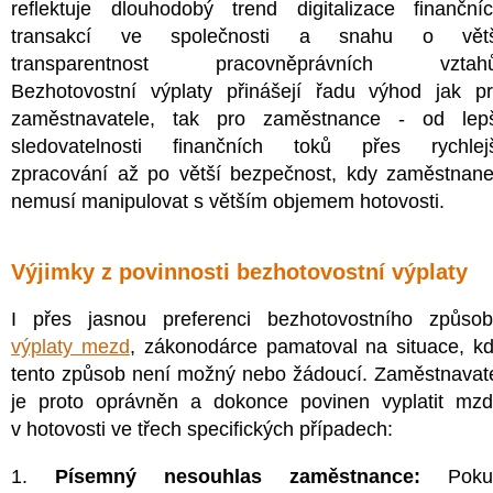
reflektuje dlouhodobý trend digitalizace finanční
transakcí ve společnosti a snahu o větš
transparentnost pracovněprávních vztahů
Bezhotovostní výplaty přinášejí řadu výhod jak p
zaměstnavatele, tak pro zaměstnance - od lep
sledovatelnosti finančních toků přes rychlej
zpracování až po větší bezpečnost, kdy zaměstnan
nemusí manipulovat s větším objemem hotovosti.
Výjimky z povinnosti bezhotovostní výplaty
I přes jasnou preferenci bezhotovostního způso
výplaty mezd
, zákonodárce pamatoval na situace, k
tento způsob není možný nebo žádoucí. Zaměstnavat
je proto oprávněn a dokonce povinen vyplatit mz
v hotovosti ve třech specifických případech:
1.
Písemný nesouhlas zaměstnance:
Poku