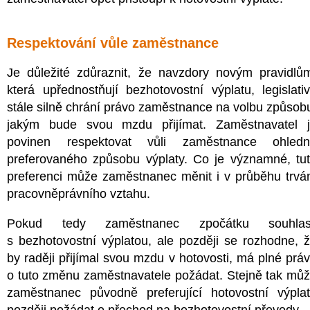
Respektování vůle zaměstnance
Je důležité zdůraznit, že navzdory novým pravidlů
která upřednostňují bezhotovostní výplatu, legislati
stále silně chrání právo zaměstnance na volbu způsob
jakým bude svou mzdu přijímat. Zaměstnavatel 
povinen respektovat vůli zaměstnance ohledn
preferovaného způsobu výplaty. Co je významné, tu
preferenci může zaměstnanec měnit i v průběhu trvá
pracovněprávního vztahu.
Pokud tedy zaměstnanec zpočátku souhlasi
s bezhotovostní výplatou, ale později se rozhodne, 
by raději přijímal svou mzdu v hotovosti, má plné prá
o tuto změnu zaměstnavatele požádat. Stejně tak mů
zaměstnanec původně preferující hotovostní výpla