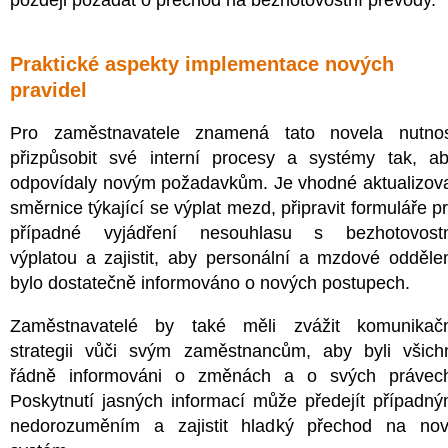
později požádat o přechod na bezhotovostní převody.
Praktické aspekty implementace nových
pravidel
Pro zaměstnavatele znamená tato novela nutno
přizpůsobit své interní procesy a systémy tak, a
odpovídaly novým požadavkům. Je vhodné aktualizov
směrnice týkající se výplat mezd, připravit formuláře p
případné vyjádření nesouhlasu s bezhotovost
výplatou a zajistit, aby personální a mzdové odděle
bylo dostatečně informováno o nových postupech.
Zaměstnavatelé by také měli zvážit komunikač
strategii vůči svým zaměstnancům, aby byli všich
řádně informováni o změnách a o svých právec
Poskytnutí jasných informací může předejít případn
nedorozuměním a zajistit hladký přechod na no