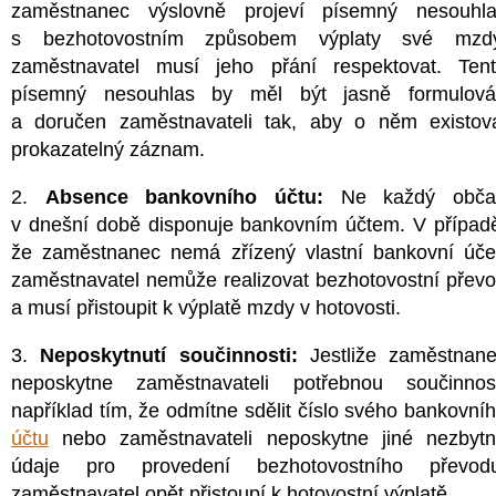
zaměstnanec výslovně projeví písemný nesouhl
s bezhotovostním způsobem výplaty své mzdy
zaměstnavatel musí jeho přání respektovat. Ten
písemný nesouhlas by měl být jasně formulov
a doručen zaměstnavateli tak, aby o něm existov
prokazatelný záznam.
2.
Absence bankovního účtu:
Ne každý obča
v dnešní době disponuje bankovním účtem. V případ
že zaměstnanec nemá zřízený vlastní bankovní úče
zaměstnavatel nemůže realizovat bezhotovostní přev
a musí přistoupit k výplatě mzdy v hotovosti.
3.
Neposkytnutí součinnosti:
Jestliže zaměstnan
neposkytne zaměstnavateli potřebnou součinnos
například tím, že odmítne sdělit číslo svého bankovní
účtu
nebo zaměstnavateli neposkytne jiné nezbyt
údaje pro provedení bezhotovostního převodu
zaměstnavatel opět přistoupí k hotovostní výplatě.